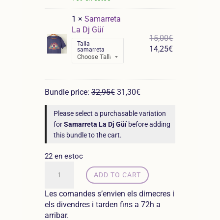
original
preu
era:
actual
1 ×
Samarreta
17,95€.
és:
La Dj Güí
17,05€.
El
15,00
€
Talla
preu
El
14,25
€
samarreta
original
preu
era:
actual
15,00€.
és:
14,25€.
Bundle price:
32,95
€
31,30
€
Please select a purchasable variation
for
Samarreta La Dj Güí
before adding
this bundle to the cart.
22 en estoc
quantitat
ADD TO CART
de
Pack
Les comandes s’envien els dimecres i
Güí:
els divendres i tarden fins a 72h a
Llibre
arribar.