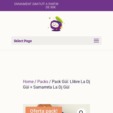
ENVIAMENT GRATUÏT A PARTIR
DE 80€
Select Page
Home
/
Packs
/ Pack Güí: Llibre La Dj
Güí + Samarreta La Dj Güí
Oferta pack!