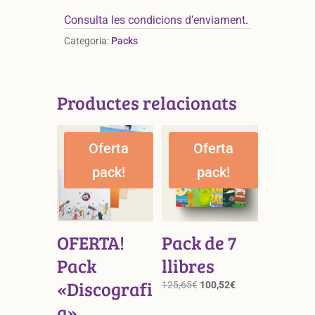
La
Dj
Consulta les condicions d’enviament
.
Güí
Categoria:
Packs
+
Samarreta
La
Dj
Productes relacionats
Güí
Oferta
Oferta
pack!
pack!
OFERTA!
Pack de 7
Pack
llibres
«Discografi
El
El
125,65
€
100,52
€
preu
preu
a»