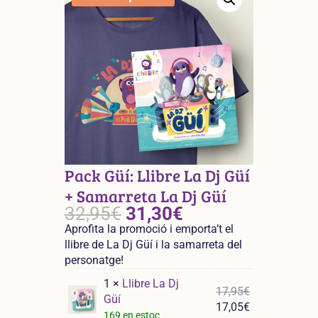
Pack Güí: Llibre La Dj Güí
+ Samarreta La Dj Güí
32,95
€
31,30
€
Aprofita la promoció i emporta’t el
llibre de La Dj Güí i la samarreta del
personatge!
1 ×
Llibre La Dj
El
17,95
€
Güí
preu
El
17,05
€
169 en estoc