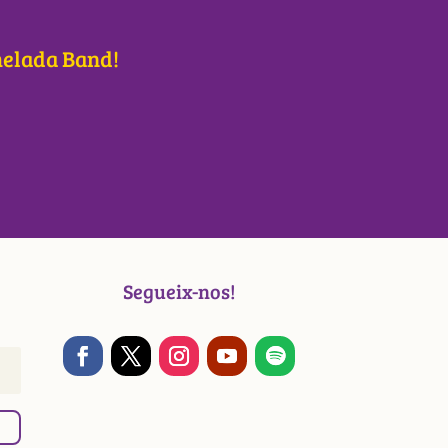
lmelada Band!
Segueix-nos!