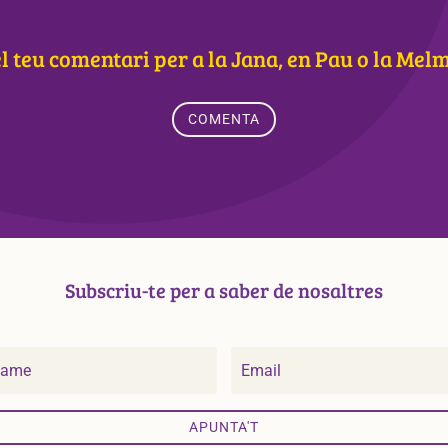
l teu comentari per a la Jana, en Pau o la Me
COMENTA
Subscriu-te per a saber de nosaltres
APUNTA'T