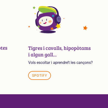
otes
Tigres i cavalls, hipopòtams
i algun gall...
Vols escoltar i aprendre’t les cançons?
SPOTIFY