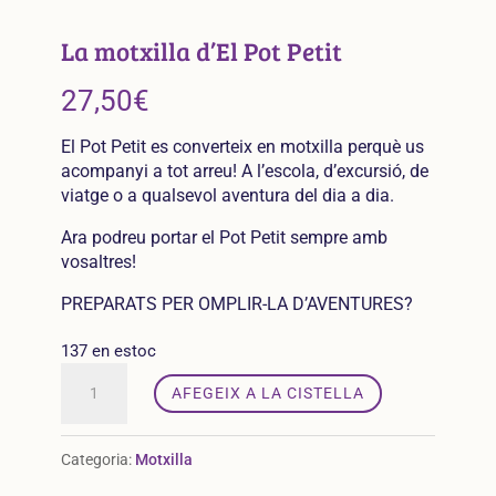
La motxilla d’El Pot Petit
27,50
€
El Pot Petit es converteix en motxilla perquè us
acompanyi a tot arreu! A l’escola, d’excursió, de
viatge o a qualsevol aventura del dia a dia.
Ara podreu portar el Pot Petit sempre amb
vosaltres!
PREPARATS PER OMPLIR-LA D’AVENTURES?
137 en estoc
quantitat
AFEGEIX A LA CISTELLA
de
La
motxilla
Categoria:
Motxilla
d’El
Pot