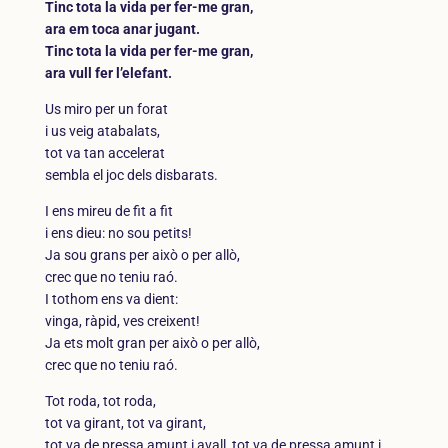
Tinc tota la vida per fer-me gran,
ara em toca anar jugant.
Tinc tota la vida per fer-me gran,
ara vull fer l’elefant.
Us miro per un forat
i us veig atabalats,
tot va tan accelerat
sembla el joc dels disbarats.
I ens mireu de fit a fit
i ens dieu: no sou petits!
Ja sou grans per això o per allò,
crec que no teniu raó.
I tothom ens va dient:
vinga, ràpid, ves creixent!
Ja ets molt gran per això o per allò,
crec que no teniu raó.
Tot roda, tot roda,
tot va girant, tot va girant,
tot va de pressa amunt i avall, tot va de pressa amunt i