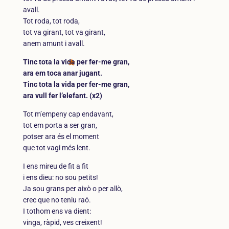
avall.
Tot roda, tot roda,
tot va girant, tot va girant,
anem amunt i avall.
Tinc tota la vida per fer-me gran,
ara em toca anar jugant.
Tinc tota la vida per fer-me gran,
ara vull fer l’elefant. (x2)
Tot m’empeny cap endavant,
tot em porta a ser gran,
potser ara és el moment
que tot vagi més lent.
I ens mireu de fit a fit
i ens dieu: no sou petits!
Ja sou grans per això o per allò,
crec que no teniu raó.
I tothom ens va dient:
vinga, ràpid, ves creixent!