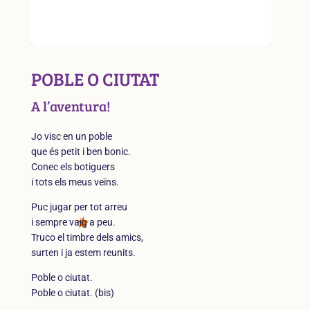
POBLE O CIUTAT
A l’aventura!
Jo visc en un poble
que és petit i ben bonic.
Conec els botiguers
i tots els meus veïns.
Puc jugar per tot arreu
i sempre vaig a peu.
Truco el timbre dels amics,
surten i ja estem reunits.
Poble o ciutat.
Poble o ciutat. (bis)