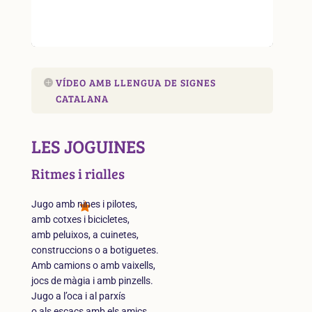
VÍDEO AMB LLENGUA DE SIGNES
CATALANA
LES JOGUINES
Ritmes i rialles
Jugo amb nines i pilotes,
amb cotxes i bicicletes,
amb peluixos, a cuinetes,
construccions o a botiguetes.
Amb camions o amb vaixells,
jocs de màgia i amb pinzells.
Jugo a l’oca i al parxís
o als escacs amb els amics.