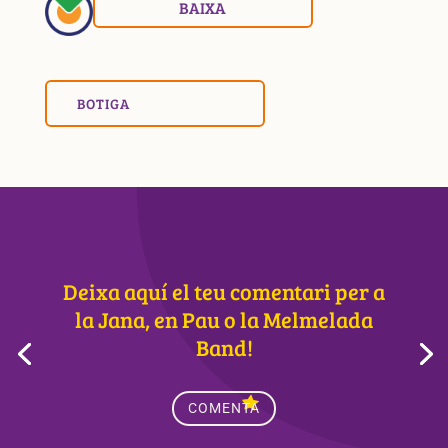
BAIXA
BOTIGA
Deixa aquí el teu comentari per a
la Jana, en Pau o la Melmelada
Band!
COMENTA